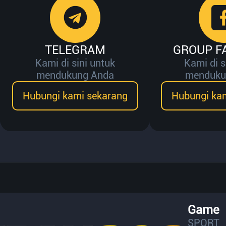
TELEGRAM
GROUP F
Kami di sini untuk
Kami di s
mendukung Anda
menduku
Hubungi kami sekarang
Hubungi ka
Game
SPORT