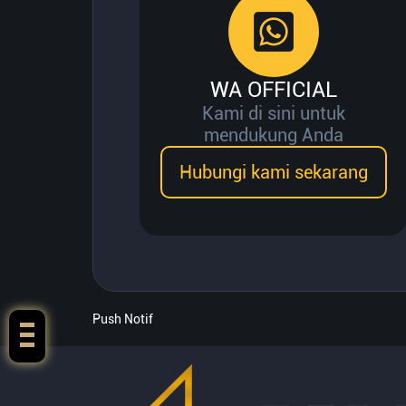
WA OFFICIAL
Kami di sini untuk
mendukung Anda
Hubungi kami sekarang
Push Notif