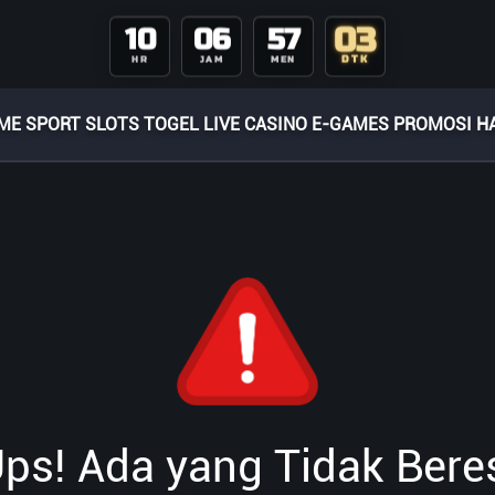
03
10
06
57
DTK
HR
JAM
MEN
ME
SPORT
SLOTS
TOGEL
LIVE CASINO
E-GAMES
PROMOSI
H
ps! Ada yang Tidak Bere