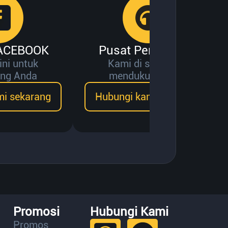
ACEBOOK
Pusat Pengaduan
ini untuk
Kami di sini untuk
ng Anda
mendukung Anda
mi sekarang
Hubungi kami sekarang
Promosi
Hubungi Kami
Promos