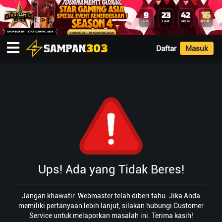
16
9
23
42
DTK
HR
JAM
MEN
Daftar
Masuk
Ups! Ada yang Tidak Beres!
Jangan khawatir. Webmaster telah diberi tahu. Jika Anda
memiliki pertanyaan lebih lanjut, silakan hubungi Customer
Service untuk melaporkan masalah ini. Terima kasih!