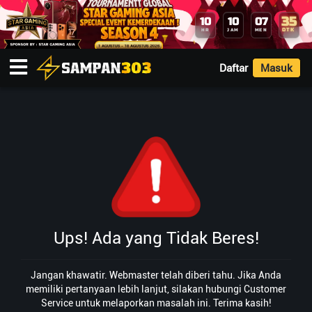
35
10
10
07
DTK
HR
JAM
MEN
Daftar
Masuk
Ups! Ada yang Tidak Beres!
Jangan khawatir. Webmaster telah diberi tahu. Jika Anda
memiliki pertanyaan lebih lanjut, silakan hubungi Customer
Service untuk melaporkan masalah ini. Terima kasih!